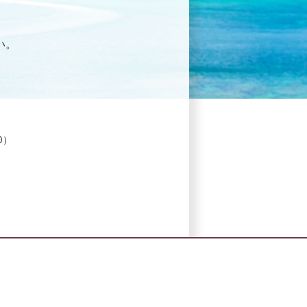
い。
）
30）