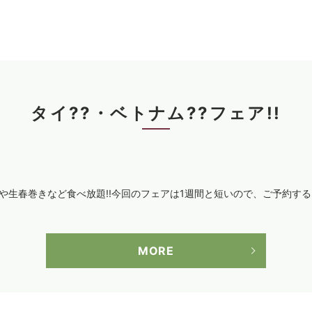
タイ??・ベトナム??フェア!!
スや生春巻きなど食べ放題!!今回のフェアは1週間と短いので、ご予約す
MORE